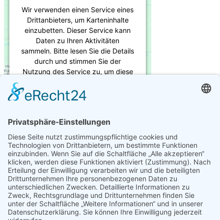
Wir verwenden einen Service eines
Drittanbieters, um Karteninhalte
einzubetten. Dieser Service kann
Daten zu Ihren Aktivitäten
sammeln. Bitte lesen Sie die Details
durch und stimmen Sie der
Nutzung des Service zu, um diese
Karte anzuzeigen.
Wichtige Links
Mehr Informationen
Impressum
Akzeptieren
Datenschutz
Kontakt
powered by
Usercentrics Consent
Management Platform
&
eRecht24
Impressum
Datenschutz
Kontakt
Leistungen
Dachdeckerarbeiten